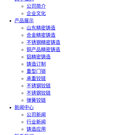
公司简介
企业文化
产品展示
山东精密铸造
合金精密铸造
不锈钢精密铸造
铜产品精密铸造
铝精密铸造
铸造订制
重型门锁
承重铰链
不锈钢铰链
不锈钢铰链
弹簧铰链
新闻中心
公司新闻
行业新闻
铸造应用