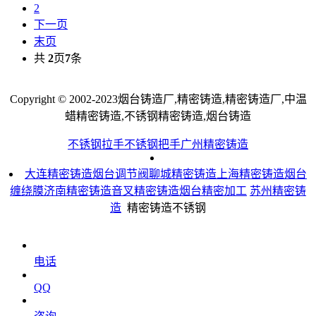
2
下一页
末页
共
2
页
7
条
Copyright © 2002-2023烟台铸造厂,精密铸造,精密铸造厂,中温
蜡精密铸造,不锈钢精密铸造,烟台铸造
不锈钢拉手
不锈钢把手
广州精密铸造
大连精密铸造
烟台调节阀
聊城精密铸造
上海精密铸造
烟台
缠绕膜
济南精密铸造
音叉精密铸造
烟台精密加工
苏州精密铸
造
精密铸造不锈钢
电话
QQ