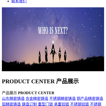
联系我们
PRODUCT CENTER
产品展示
产品展示
PRODUCT CENTER
山东精密铸造
合金精密铸造
不锈钢精密铸造
铜产品精密铸造
铝精密铸造
铸造订制
重型门锁
承重铰链
不锈钢铰链
不锈钢